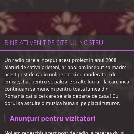
BINE AȚI VENIT PE SITE-UL NOSTRU
Un radio care a inceput acest proiect in anul 2008
alaturi de cativa prieteni,iar apoi am inceput sa marim
acest post de radio online cat si cu moderatori de
emisie,chat pentru socializare si alte lucruri la care inca
continuam sa muncim pentru toata lumea din
Romania cat si cei care se afla departe de casa ! Cu
dorul sa asculte o muzica buna si pe placul tuturor.
Anunțuri pentru vizitatori
Noi am redeschis acest post de radio la cererea dv. si